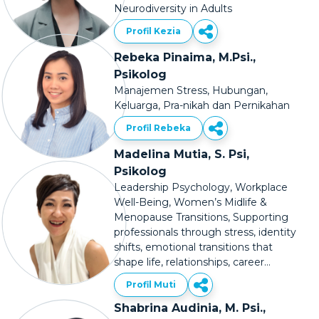
Neurodiversity in Adults
Profil Kezia
Rebeka Pinaima, M.Psi.,
Psikolog
Manajemen Stress, Hubungan,
Keluarga, Pra-nikah dan Pernikahan
Profil Rebeka
Madelina Mutia, S. Psi,
Psikolog
Leadership Psychology, Workplace
Well-Being, Women’s Midlife &
Menopause Transitions, Supporting
professionals through stress, identity
shifts, emotional transitions that
shape life, relationships, career
direction
Profil Muti
Shabrina Audinia, M. Psi.,